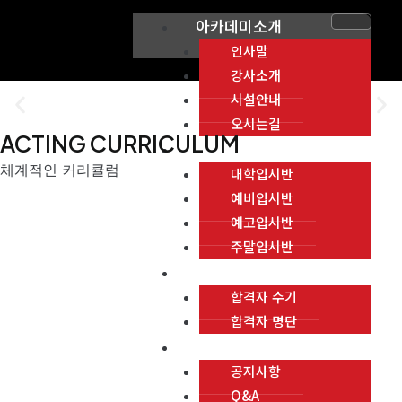
콘
아카데미소개
텐
인사말
츠
강사소개
로
시설안내
P
N
건
오시는길
너
ACTING CURRICULUM
r
e
교육과정
뛰
체계적인 커리큘럼
대학입시반
e
x
기
예비입시반
v
t
예고입시반
주말입시반
i
s
합격자 명단
o
l
합격자 수기
합격자 명단
u
i
커뮤니티
s
d
공지사항
Q&A