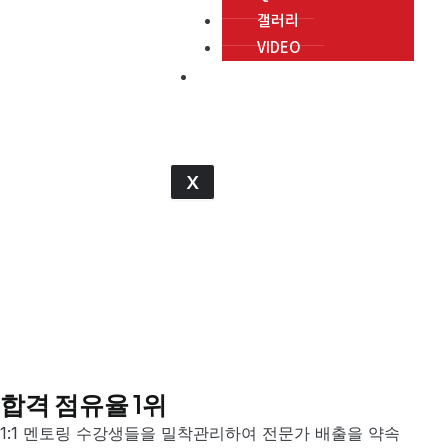
s
e
갤러리
l
VIDEO
문의하기
i
d
e
X
합격 점유율 1위
1:1 멘토링 수강생들을 밀착관리하여 전문가 배출을 약속